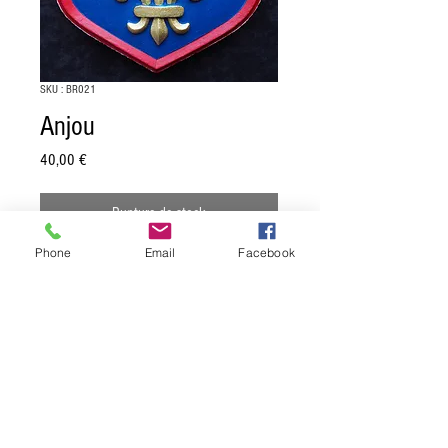
SKU : BR021
Anjou
Prix
40,00 €
Rupture de stock
Phone
Email
Facebook
Blason d'Anjou:
"D'azur à trois fleurs de
lys d'or, à la bordure cousue de gueules".
Dimension: 16,5 x 21 cm.
Moulage en pierre reconstituée, muni
d'une attache au dos.