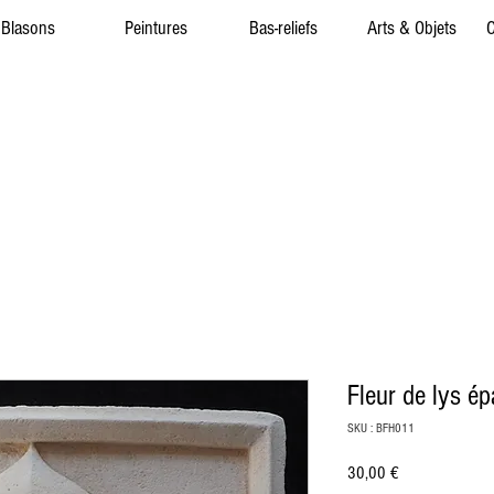
Blasons
Peintures
Bas-reliefs
Arts & Objets
C
Fleur de lys é
SKU : BFH011
Prix
30,00 €