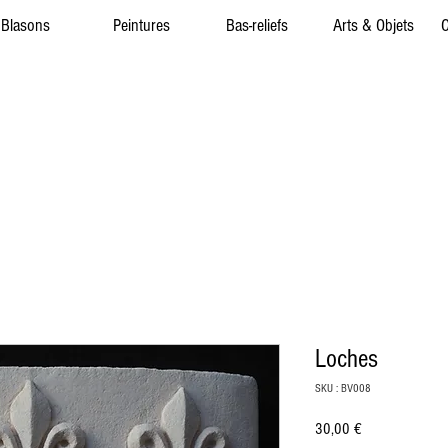
Blasons
Peintures
Bas-reliefs
Arts & Objets
C
Loches
SKU : BV008
Prix
30,00 €