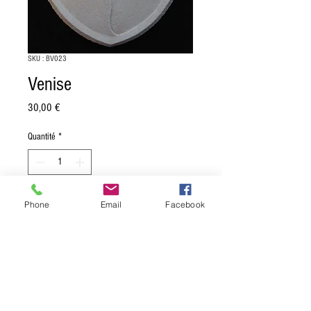
SKU : BV023
Venise
Prix
30,00 €
Quantité
*
Phone
Email
Facebook
Ajouter au panier
Blason de Venise.
Dimension: 16 x 20 cm.
Moulage en pierre reconstituée, muni
d'une attache au dos.